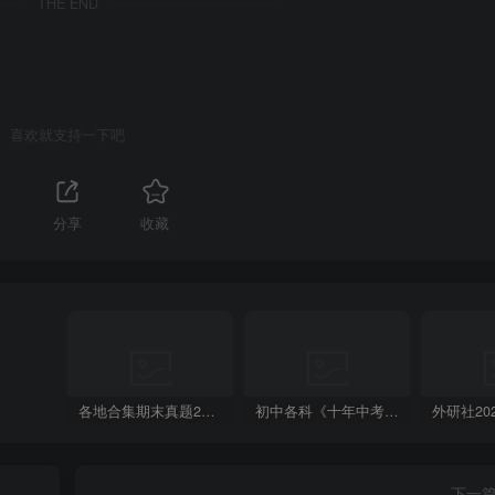
THE END
喜欢就支持一下吧
分享
收藏
各地合集期末真题2023-2024学年第一学期九年级英语期末试卷（含听力和答案）
初中各科《十年中考真题》2013-2024历年中考真题
下一