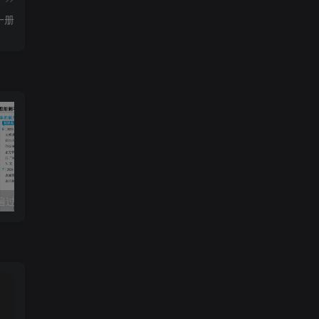
一册
一遍过七上北师大版
2024版尖子生每日一题八年级数学带解析