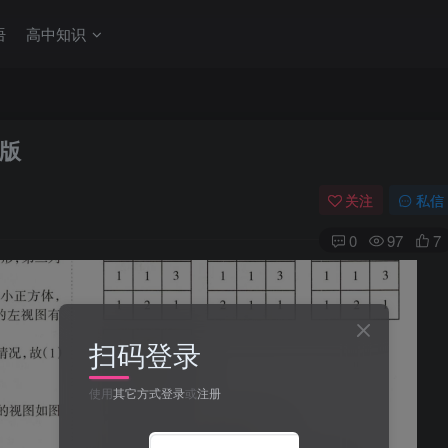
语
高中知识
版
关注
私信
0
97
7
扫码登录
使用
其它方式登录
或
注册