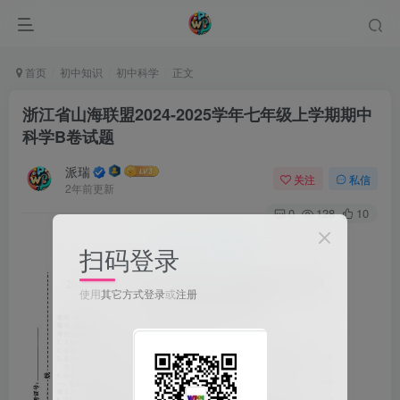
首页
初中知识
初中科学
正文
浙江省山海联盟2024-2025学年七年级上学期期中
科学B卷试题
派瑞
关注
私信
2年前更新
0
128
10
扫码登录
使用
其它方式登录
或
注册