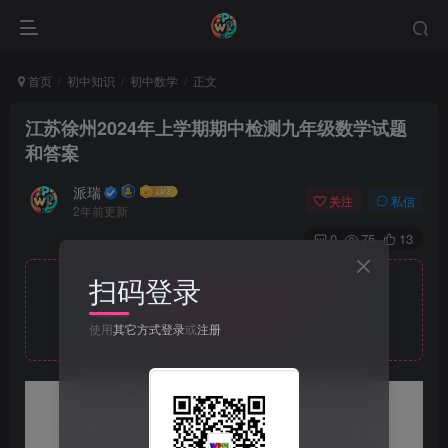
首页
初中知识
初中数学
正文
江苏徐州2024年上学期期中检测九年级数学试题
和答案
派瑞
关注
私信
2年前更新
0
75
13
扫码登录
此处内容已隐藏，黄金会员可见
请登录后查看特权
使用
其它方式登录
或
注册