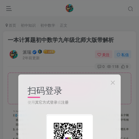
首页
初中知识
初中数学
正文
一本计算题初中数学九年级北师大版带解析
派瑞
关注
私信
2年前更新
0
118
9
此处内容已隐藏，黄金会员可见
扫码登录
请登录后查看特权
使用
其它方式登录
或
注册