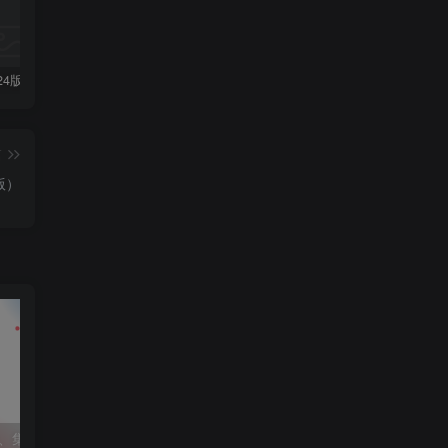
外研社2024版七年级上unit1写作范文5篇
浙江省杭州市第十三中学2024-2025学年八年级上学期期中考试语文试卷
外研社2024版七年级上英语选词填空专练47题
篇
版）
高中数学第1讲、集合（学生版）
第7讲函数的性质