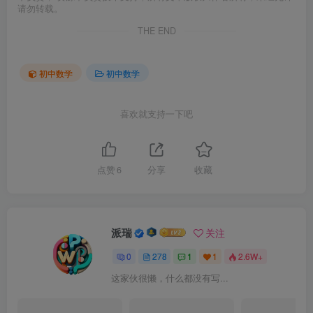
请勿转载。
THE END
初中数学
初中数学
喜欢就支持一下吧
点赞
6
分享
收藏
派瑞
关注
0
278
1
1
2.6W+
这家伙很懒，什么都没有写...