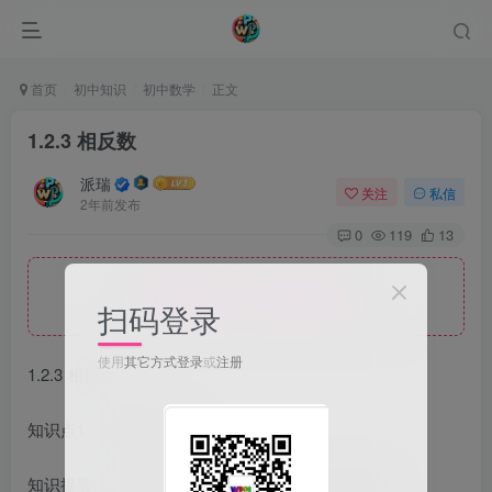
首页
初中知识
初中数学
正文
1.2.3 相反数
派瑞
关注
私信
2年前发布
0
119
13
隐藏内容，请登录后查看
扫码登录
使用
其它方式登录
或
注册
1.2.3 相反数
知识点1 相反数的概念
知识提要：只有符号不同的两个数叫做互为相反数．