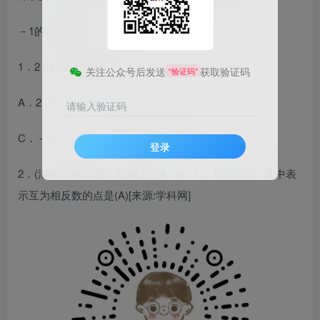
－1的相反数是1．
1．2 017的相反数是(B)
关注公众号后发送
获取验证码
“验证码”
A
．2 017
B．－2 017
请输入验证码
C．－12 017
D.12 017
登录
2．(漳州中考)如图，数轴上有A、B、C、D四个点，其中表
示互为相反数的点是(A)[来源:学科网]