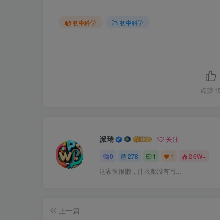
初中科学
初中科学
点赞
1
派瑞
关注
0
278
1
1
2.6W+
这家伙很懒，什么都没有写...
上一篇