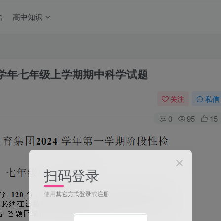
语
高中知识
25学年七年级上学期期中科学试题
关注
私信
0
95
15
扫码登录
使用
其它方式登录
或
注册