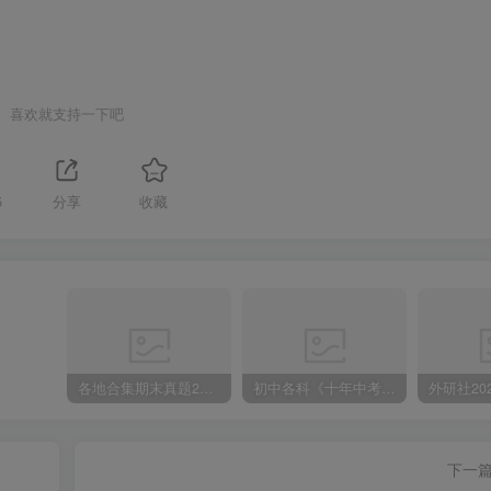
喜欢就支持一下吧
5
分享
收藏
各地合集期末真题2023-2024学年第一学期九年级英语期末试卷（含听力和答案）
初中各科《十年中考真题》2013-2024历年中考真题
下一