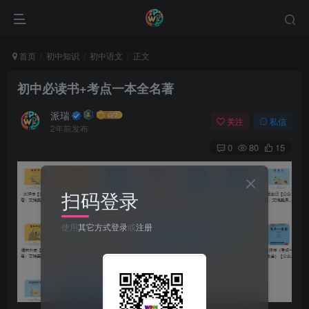
首页
初中知识
初中语文
正文
初中必读书+考点一本全名著
派瑞
关注
私信
2年前发布
0
80
15
扫码登录
使用
其它方式登录
或
注册